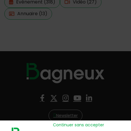
Evènement
(318)
Vidéo
(27)
Annuaire
(13)
Nous suivre
Facebook
X (Twitter)
Instagram
YouTube
LinkedIn
Newsletter
Continuer sans accepter