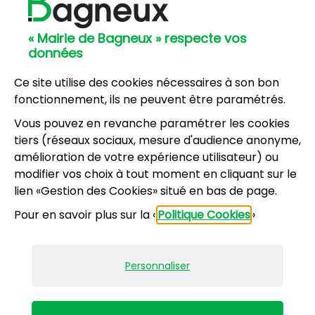
Hôtel de Ville
57, avenue Henri Ravera - 92220 Bagneux
« Mairie de Bagneux » respecte vos
01 42 31 60 00
données
Mairie annexe
8, résidence du Port Galand - 92220 Bagneux
Ce site utilise des cookies nécessaires à son bon
01 45 47 62 00
fonctionnement, ils ne peuvent être paramétrés.
Vous pouvez en revanche paramétrer les cookies
NOUS CONTACTER
tiers (réseaux sociaux, mesure d'audience anonyme,
amélioration de votre expérience utilisateur) ou
modifier vos choix à tout moment en cliquant sur le
Horaires d’ouverture
:
lien «Gestion des Cookies» situé en bas de page.
Lundi, mercredi, jeudi, vendredi : 8h30-12h et
Pour en savoir plus sur la «
Politique Cookies
»
13h30-17h
Mardi : 13h30-17h
Samedi : 9h-12h pour le service État civil (hors
Personnaliser
vacances scolaires)