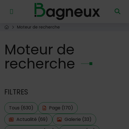
Menu de raccourcis
Retour à l'accueil
Moteur de recherche
Page d'accueil du site
Moteur
de
recherche
FILTRES
Tous
(630)
Page
(170)
Actualité
(69)
Galerie
(33)
Filtre actif