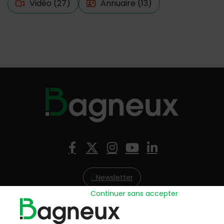
Vidéo
(27)
Annuaire
(13)
Nous suivre
Facebook
X (Twitter)
Instagram
YouTube
LinkedIn
Newsletter
Continuer sans accepter
Hôtel de Ville
57, avenue Henri Ravera - 92220 Bagneux