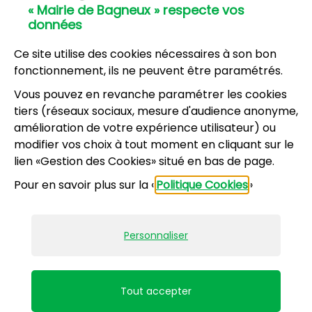
« Mairie de Bagneux » respecte vos
01 42 31 60 00
données
Mairie annexe
8, résidence du Port Galand - 92220 Bagneux
Ce site utilise des cookies nécessaires à son bon
01 45 47 62 00
fonctionnement, ils ne peuvent être paramétrés.
Vous pouvez en revanche paramétrer les cookies
NOUS CONTACTER
tiers (réseaux sociaux, mesure d'audience anonyme,
amélioration de votre expérience utilisateur) ou
modifier vos choix à tout moment en cliquant sur le
Horaires d’ouverture
:
lien «Gestion des Cookies» situé en bas de page.
Lundi, mercredi, jeudi, vendredi : 8h30-12h et
Pour en savoir plus sur la «
Politique Cookies
»
13h30-17h
Mardi : 13h30-17h
Samedi : 9h-12h pour le service État civil (hors
Personnaliser
vacances scolaires)
Mentions légales
Accessibilité : partiellement conforme
Tout accepter
Plan du site
Politiques de confidentialité
Gestion des cookies