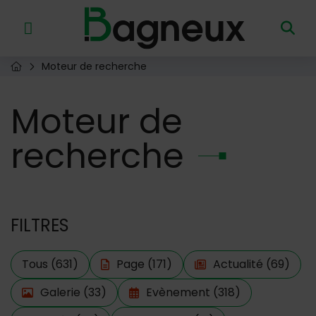
Menu de raccourcis
Retour à l'accueil
Moteur de recherche
Page d'accueil du site
Moteur
de
recherche
FILTRES
Tous
(631)
Page
(171)
Actualité
(69)
Filtre actif
Galerie
(33)
Evènement
(318)