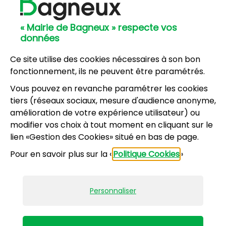
Hôtel de Ville
57, avenue Henri Ravera - 92220 Bagneux
« Mairie de Bagneux » respecte vos
01 42 31 60 00
données
Mairie annexe
8, résidence du Port Galand - 92220 Bagneux
Ce site utilise des cookies nécessaires à son bon
01 45 47 62 00
fonctionnement, ils ne peuvent être paramétrés.
Vous pouvez en revanche paramétrer les cookies
NOUS CONTACTER
tiers (réseaux sociaux, mesure d'audience anonyme,
amélioration de votre expérience utilisateur) ou
modifier vos choix à tout moment en cliquant sur le
Horaires d’ouverture
:
lien «Gestion des Cookies» situé en bas de page.
Lundi, mercredi, jeudi, vendredi : 8h30-12h et
Pour en savoir plus sur la «
Politique Cookies
»
13h30-17h
Mardi : 13h30-17h
Samedi : 9h-12h pour le service État civil (hors
Personnaliser
vacances scolaires)