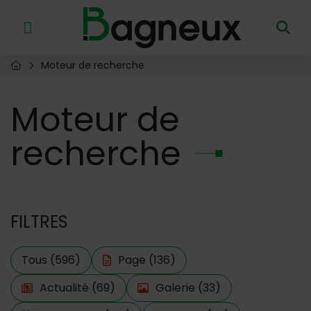
Menu de raccourcis
Retour à l'accueil
Moteur de recherche
Page d'accueil du site
Moteur
de
recherche
FILTRES
Tous
(596)
Page
(136)
Filtre actif
Actualité
(69)
Galerie
(33)