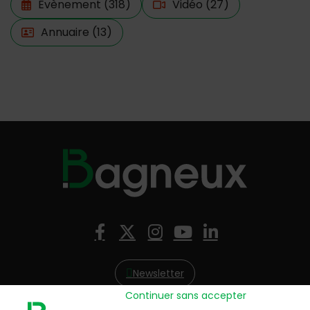
Evènement
(318)
Vidéo
(27)
Annuaire
(13)
Nous suivre
Facebook
X (Twitter)
Instagram
YouTube
LinkedIn
Newsletter
Continuer sans accepter