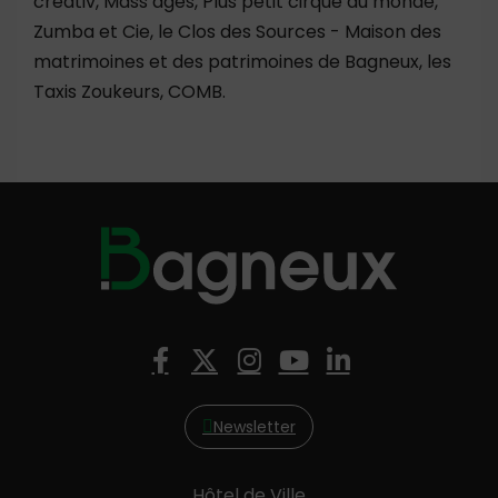
créativ, Mass’âges, Plus petit cirque du monde,
Zumba et Cie, le Clos des Sources - Maison des
matrimoines et des patrimoines de Bagneux, les
Taxis Zoukeurs, COMB.
Nous suivre
Facebook
X (Twitter)
Instagram
YouTube
LinkedIn
Newsletter
Hôtel de Ville