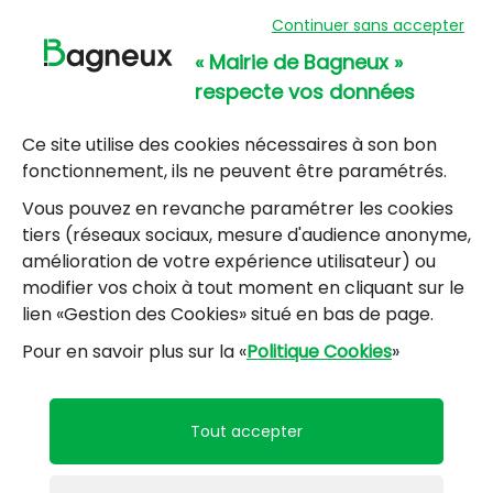
57, avenue Henri Ravera - 92220 Bagneux
Continuer sans accepter
01 42 31 60 00
« Mairie de Bagneux »
Mairie annexe
respecte vos données
8, résidence du Port Galand - 92220 Bagneux
01 45 47 62 00
Ce site utilise des cookies nécessaires à son bon
fonctionnement, ils ne peuvent être paramétrés.
NOUS CONTACTER
Vous pouvez en revanche paramétrer les cookies
tiers (réseaux sociaux, mesure d'audience anonyme,
amélioration de votre expérience utilisateur) ou
Horaires d’ouverture
:
modifier vos choix à tout moment en cliquant sur le
Lundi, mercredi, jeudi, vendredi : 8h30-12h et
lien «Gestion des Cookies» situé en bas de page.
13h30-17h
Pour en savoir plus sur la «
Politique Cookies
»
Mardi : 13h30-17h
Samedi : 9h-12h pour le service État civil (hors
vacances scolaires)
Tout accepter
Mentions légales
Accessibilité : partiellement conforme