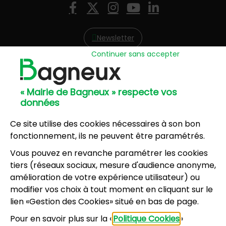
Nous suivre
Facebook
X (Twitter)
Instagram
YouTube
LinkedIn
Newsletter
Continuer sans accepter
Hôtel de Ville
57, avenue Henri Ravera - 92220 Bagneux
« Mairie de Bagneux » respecte vos
01 42 31 60 00
données
Mairie annexe
8, résidence du Port Galand - 92220 Bagneux
Ce site utilise des cookies nécessaires à son bon
01 45 47 62 00
fonctionnement, ils ne peuvent être paramétrés.
Vous pouvez en revanche paramétrer les cookies
NOUS CONTACTER
tiers (réseaux sociaux, mesure d'audience anonyme,
amélioration de votre expérience utilisateur) ou
modifier vos choix à tout moment en cliquant sur le
Horaires d’ouverture
:
lien «Gestion des Cookies» situé en bas de page.
Lundi, mercredi, jeudi, vendredi : 8h30-12h et
Pour en savoir plus sur la «
Politique Cookies
»
13h30-17h