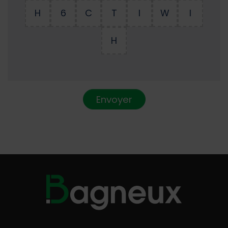
H
6
C
T
I
W
I
H
Envoyer