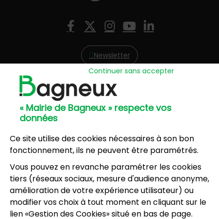
Nous suivre
Facebook
X (Twitter)
Instagram
YouTube
LinkedIn
Newsletter
Continuer sans accepter
Hôtel de Ville
57, avenue Henri Ravera - 92220 Bagneux
« Mairie de Bagneux » respecte vos
01 42 31 60 00
données
Mairie annexe
8, résidence du Port Galand - 92220 Bagneux
Ce site utilise des cookies nécessaires à son bon
01 45 47 62 00
fonctionnement, ils ne peuvent être paramétrés.
Vous pouvez en revanche paramétrer les cookies
NOUS CONTACTER
tiers (réseaux sociaux, mesure d'audience anonyme,
amélioration de votre expérience utilisateur) ou
modifier vos choix à tout moment en cliquant sur le
Horaires d’ouverture
:
lien «Gestion des Cookies» situé en bas de page.