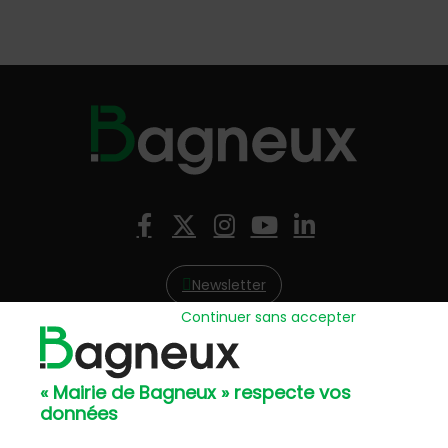
Nous suivre
Facebook
X (Twitter)
Instagram
YouTube
LinkedIn
Newsletter
Continuer sans accepter
Hôtel de Ville
57, avenue Henri Ravera - 92220 Bagneux
« Mairie de Bagneux » respecte vos
01 42 31 60 00
données
Mairie annexe
8, résidence du Port Galand - 92220 Bagneux