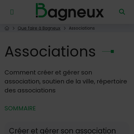
Menu de raccourcis
Retour à l'accueil
Que faire à Bagneux
Associations
Page d'accueil du site
Associations
Comment créer et gérer son
association, soutien de la ville, répertoire
des associations
SOMMAIRE
Créer et gérer son association