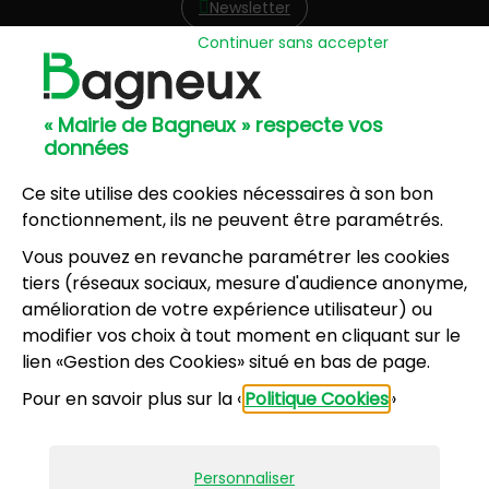
Newsletter
Continuer sans accepter
Hôtel de Ville
57, avenue Henri Ravera - 92220 Bagneux
« Mairie de Bagneux » respecte vos
01 42 31 60 00
données
Mairie annexe
8, résidence du Port Galand - 92220 Bagneux
Ce site utilise des cookies nécessaires à son bon
01 45 47 62 00
fonctionnement, ils ne peuvent être paramétrés.
Vous pouvez en revanche paramétrer les cookies
NOUS CONTACTER
tiers (réseaux sociaux, mesure d'audience anonyme,
amélioration de votre expérience utilisateur) ou
modifier vos choix à tout moment en cliquant sur le
Horaires d’ouverture
:
lien «Gestion des Cookies» situé en bas de page.
Lundi, mercredi, jeudi, vendredi : 8h30-12h et
Pour en savoir plus sur la «
Politique Cookies
»
13h30-17h
Mardi : 13h30-17h
Samedi : 9h-12h pour le service État civil (hors
Personnaliser