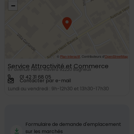
−
©
Plan-interactif
, Contributeurs d'
OpenStreetMap
Service Attractivité et Commerce
57 avenue Henri-Ravera 92220 Bagneux
01 42 31 68 05
Contacter par e-mail
Lundi au vendredi : 9h-12h30 et 13h30-17h30
Télécharger
Formulaire de demande d'emplacement
sur les marchés