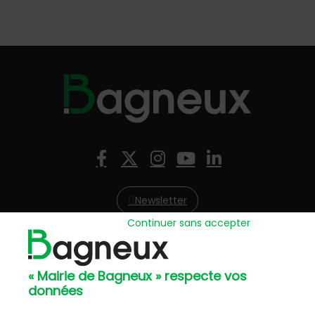
Nous suivre
Facebook
X (Twitter)
Instagram
YouTube
LinkedIn
Newsletter
Continuer sans accepter
Hôtel de Ville
57, avenue Henri Ravera - 92220 Bagneux
« Mairie de Bagneux » respecte vos
01 42 31 60 00
données
Mairie annexe
8, résidence du Port Galand - 92220 Bagneux