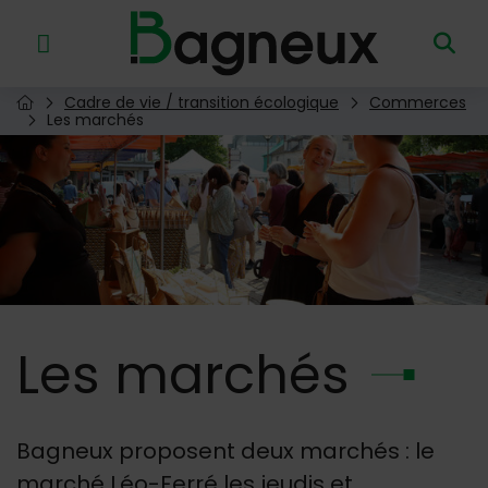
Menu de raccourcis
Retour à l'accueil
Cadre de vie / transition écologique
Commerces
Page d'accueil du site
Les marchés
Image d'illustration de Les marchés
Les
marchés
Bagneux proposent deux marchés : le
marché Léo-Ferré les jeudis et