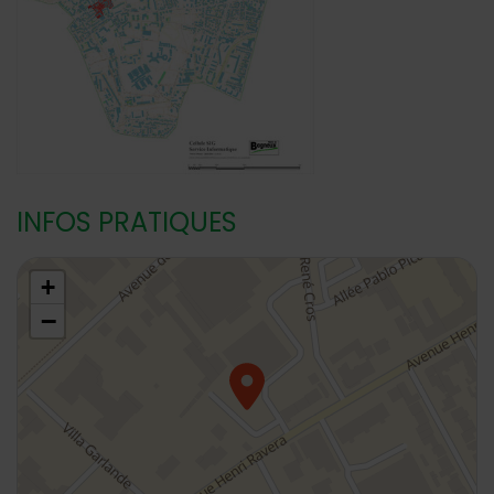
INFOS PRATIQUES
48.7989059,2.304048
+
−