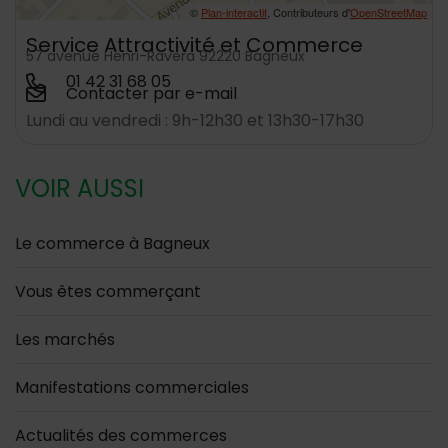
©
Plan-interactif
, Contributeurs d'
OpenStreetMap
Service Attractivité et Commerce
57 avenue Henri-Ravera 92220 Bagneux
01 42 31 68 05
Contacter par e-mail
Lundi au vendredi : 9h-12h30 et 13h30-17h30
VOIR AUSSI
Le commerce à Bagneux
Vous êtes commerçant
Les marchés
Manifestations commerciales
Actualités des commerces