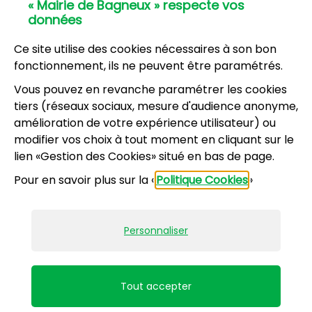
« Mairie de Bagneux » respecte vos
01 42 31 60 00
données
Mairie annexe
8, résidence du Port Galand - 92220 Bagneux
Ce site utilise des cookies nécessaires à son bon
01 45 47 62 00
fonctionnement, ils ne peuvent être paramétrés.
Vous pouvez en revanche paramétrer les cookies
NOUS CONTACTER
tiers (réseaux sociaux, mesure d'audience anonyme,
amélioration de votre expérience utilisateur) ou
modifier vos choix à tout moment en cliquant sur le
Horaires d’ouverture
:
lien «Gestion des Cookies» situé en bas de page.
Lundi, mercredi, jeudi, vendredi : 8h30-12h et
Pour en savoir plus sur la «
Politique Cookies
»
13h30-17h
Mardi : 13h30-17h
Samedi : 9h-12h pour le service État civil (hors
Personnaliser
vacances scolaires)
Mentions légales
Accessibilité : partiellement conforme
Tout accepter
Plan du site
Politiques de confidentialité
Gestion des cookies