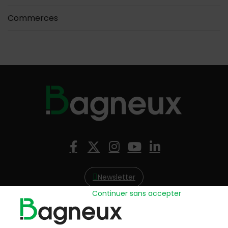
Commerces
Nous suivre
Facebook
X (Twitter)
Instagram
YouTube
LinkedIn
Newsletter
Continuer sans accepter
Hôtel de Ville
57, avenue Henri Ravera - 92220 Bagneux