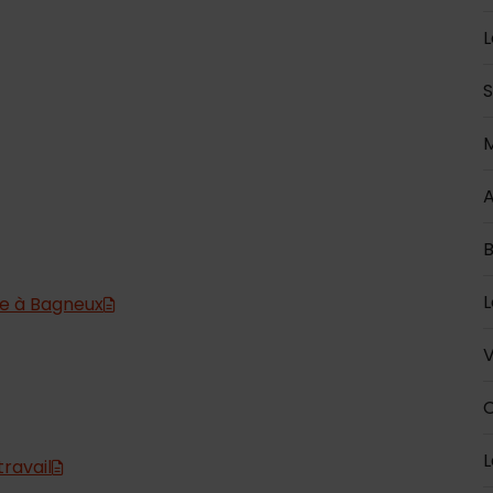
L
S
M
A
B
L
re à Bagneux
V
C
L
travail