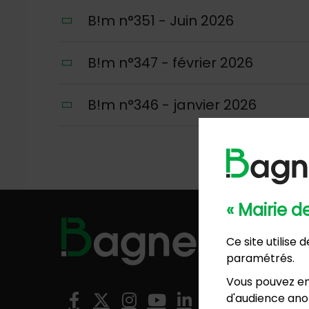
B!m n°351 - Juin 2026
B!m n°347 - février 2026
B!m n°346 - janvier 2026
« Mairie 
Hôtel de
Ce site utilise
57, ave
paramétrés.
01 4
Mairie 
Vous pouvez en
8, rési
Nous suivre
d'audience anon
01 4