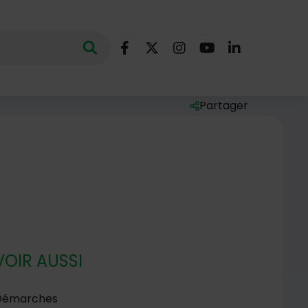
Nous suivre
Lancer la recherche
ec des mots clés au minimum de 3 caractères
Facebook
X (Twitter)
Instagram
YouTube
LinkedIn
Partager
Liste des liens de par
VOIR AUSSI
Démarches