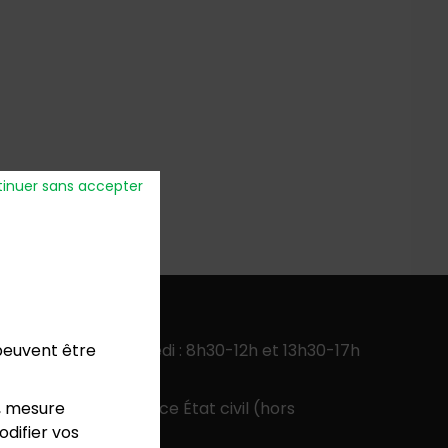
inuer sans accepter
verture
:
 peuvent être
ercredi, jeudi, vendredi : 8h30-12h et 13h30-17h
 13h30-17h
, mesure
 9h-12h pour le service État civil (hors
difier vos
colaires)