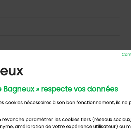
Cont
de Bagneux » respecte vos données
 Ville
Horaires d’ou
 des cookies nécessaires à son bon fonctionnement, ils ne
nue Henri Ravera - 92220 Bagneux
Lundi, m
2 31 60 00
Mardi :
annexe
 revanche paramétrer les cookies tiers (réseaux sociaux
Samedi :
dence du Port Galand - 92220 Bagneux
yme, amélioration de votre expérience utilisateur) ou mo
vacances s
5 47 62 00