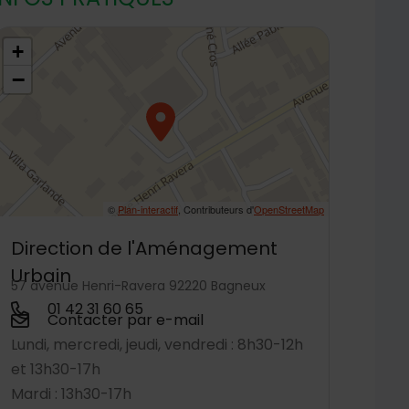
8.7989059,2.304048
+
−
©
Plan-interactif
, Contributeurs d'
OpenStreetMap
Direction de l'Aménagement
Urbain
57 avenue Henri-Ravera 92220 Bagneux
01 42 31 60 65
Contacter par e-mail
Lundi, mercredi, jeudi, vendredi : 8h30-12h
et 13h30-17h
Mardi : 13h30-17h