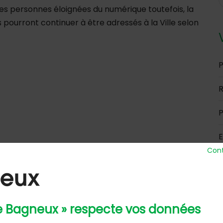
les personnes éloignées du numérique toutefois, la
ls pourront continuer à être adressés à la Ville selon
P
R
P
E
Cont
de Bagneux » respecte vos données
 Ville
Horaires d’ou