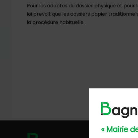
Pour les adeptes du dossier physique et pour 
loi prévoit que les dossiers papier traditionne
la procédure habituelle.
« Mairie 
Hôtel de