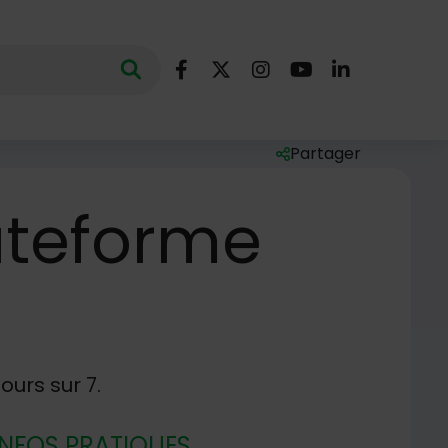
Nous suivre
Lancer la recherche
ec des mots clés au minimum de 3 caractères
Facebook
X (Twitter)
Instagram
YouTube
LinkedIn
Partager
Liste des liens de par
ateforme
urs sur 7.
INFOS PRATIQUES