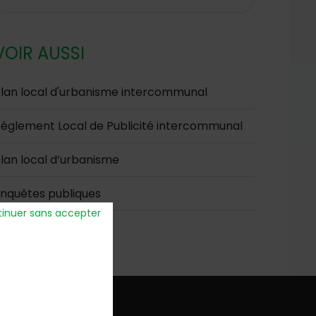
VOIR AUSSI
lan local d'urbanisme intercommunal
églement Local de Publicité intercommunal
lan local d’urbanisme
nquêtes publiques
inuer sans accepter
verture
: