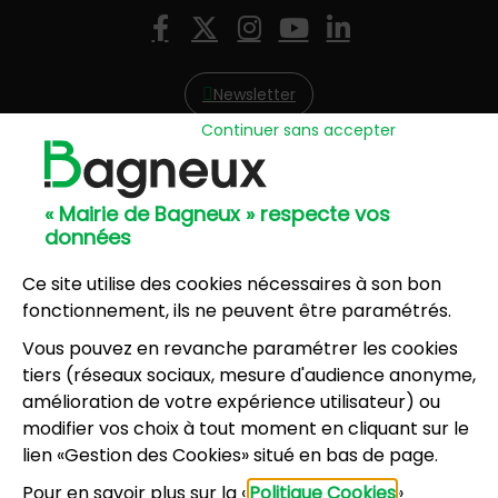
Nous suivre
Facebook
X (Twitter)
Instagram
YouTube
LinkedIn
Newsletter
Continuer sans accepter
Hôtel de Ville
57, avenue Henri Ravera - 92220 Bagneux
« Mairie de Bagneux » respecte vos
01 42 31 60 00
données
Mairie annexe
8, résidence du Port Galand - 92220 Bagneux
Ce site utilise des cookies nécessaires à son bon
01 45 47 62 00
fonctionnement, ils ne peuvent être paramétrés.
Vous pouvez en revanche paramétrer les cookies
NOUS CONTACTER
tiers (réseaux sociaux, mesure d'audience anonyme,
amélioration de votre expérience utilisateur) ou
modifier vos choix à tout moment en cliquant sur le
Horaires d’ouverture
:
lien «Gestion des Cookies» situé en bas de page.
Lundi, mercredi, jeudi, vendredi : 8h30-12h et
Pour en savoir plus sur la «
Politique Cookies
»