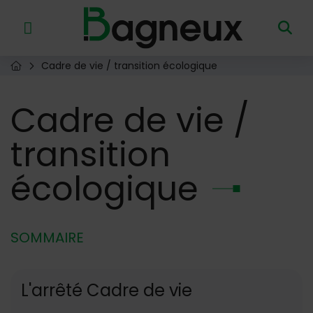
Menu de raccourcis
Retour à l'accueil
Cadre de vie / transition écologique
Page d'accueil du site
Cadre
de vie /
transition
écologique
SOMMAIRE
L'arrêté Cadre de vie