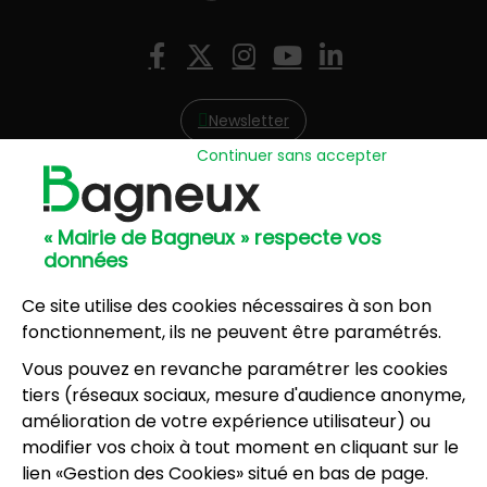
Nous suivre
Facebook
X (Twitter)
Instagram
YouTube
LinkedIn
Newsletter
Continuer sans accepter
Hôtel de Ville
57, avenue Henri Ravera - 92220 Bagneux
« Mairie de Bagneux » respecte vos
01 42 31 60 00
données
Mairie annexe
8, résidence du Port Galand - 92220 Bagneux
Ce site utilise des cookies nécessaires à son bon
01 45 47 62 00
fonctionnement, ils ne peuvent être paramétrés.
Vous pouvez en revanche paramétrer les cookies
NOUS CONTACTER
tiers (réseaux sociaux, mesure d'audience anonyme,
amélioration de votre expérience utilisateur) ou
modifier vos choix à tout moment en cliquant sur le
Horaires d’ouverture
:
lien «Gestion des Cookies» situé en bas de page.