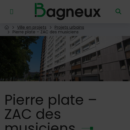
Menu de raccourcis
Retour à l'accueil
Ville en projets
Projets urbains
Page d'accueil du site
Pierre plate – ZAC des musiciens
Image d'illustration de Pierre plate – ZAC des musiciens
Pierre
plate –
ZAC des
musiciens