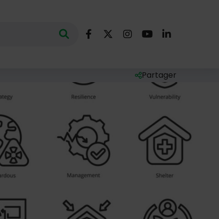
Nous suivre
Lancer la recherche
ec des mots clés au minimum de 3 caractères
Facebook
X (Twitter)
Instagram
YouTube
LinkedIn
Partager
Liste des liens de par