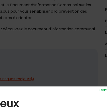
) et le Document d’Information Communal sur les
P
ous pour vous sensibiliser à la prévention des
flexes à adopter.
P
 tous, : découvrez le document d'information communal
M
A
L
 risques majeurs
Cont