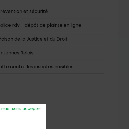
révention et sécurité
olice rdv – dépôt de plainte en ligne
aison de la Justice et du Droit
ntennes Relais
utte contre les insectes nuisibles
inuer sans accepter