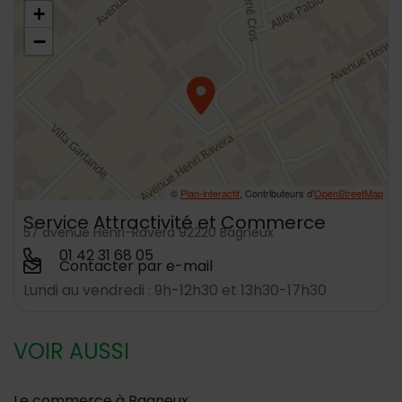
+
−
©
Plan-interactif
, Contributeurs d'
OpenStreetMap
Service Attractivité et Commerce
57 avenue Henri-Ravera 92220 Bagneux
01 42 31 68 05
Contacter par e-mail
Lundi au vendredi : 9h-12h30 et 13h30-17h30
VOIR AUSSI
Le commerce à Bagneux