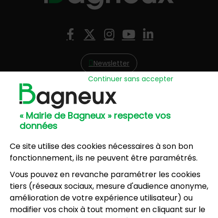
Nous suivre
Facebook
X (Twitter)
Instagram
YouTube
LinkedIn
Newsletter
Continuer sans accepter
Hôtel de Ville
57, avenue Henri Ravera - 92220 Bagneux
« Mairie de Bagneux » respecte vos
01 42 31 60 00
données
Mairie annexe
8, résidence du Port Galand - 92220 Bagneux
Ce site utilise des cookies nécessaires à son bon
01 45 47 62 00
fonctionnement, ils ne peuvent être paramétrés.
Vous pouvez en revanche paramétrer les cookies
NOUS CONTACTER
tiers (réseaux sociaux, mesure d'audience anonyme,
amélioration de votre expérience utilisateur) ou
modifier vos choix à tout moment en cliquant sur le
Horaires d’ouverture
: