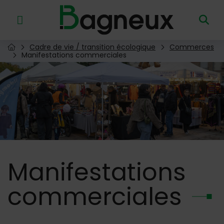
Menu de raccourcis
Retour à l'accueil
Cadre de vie / transition écologique
Commerces
Page d'accueil du site
Manifestations commerciales
Image d'illustration de Manifestations commerciales
Manifestations
commerciales