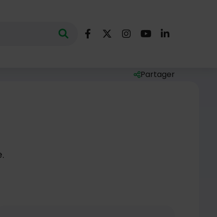
Nous suivre
Lancer la recherche
ec des mots clés au minimum de 3 caractères
Facebook
X (Twitter)
Instagram
YouTube
LinkedIn
Partager
Liste des liens de par
.