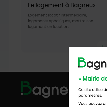
Le logement à Bagneux
Logement locatif intermédiaire,
logements spécifiques, mettre son
logement en location.
« Mairie 
Hôtel de
Ce site utilise
57, ave
paramétrés.
01 4
Mairie 
Vous pouvez en
8, rési