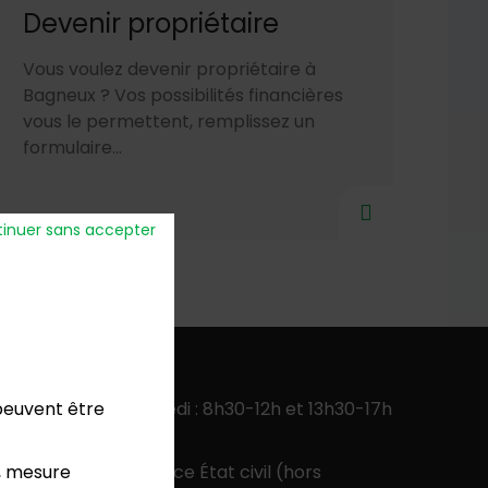
Devenir propriétaire
Vous voulez devenir propriétaire à
Bagneux ? Vos possibilités financières
vous le permettent, remplissez un
formulaire...
inuer sans accepter
verture
:
 peuvent être
ercredi, jeudi, vendredi : 8h30-12h et 13h30-17h
 13h30-17h
, mesure
 9h-12h pour le service État civil (hors