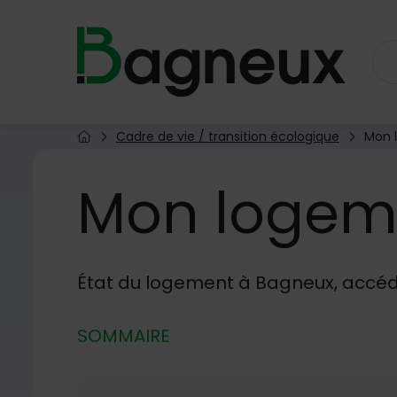
Menu de raccourcis
Retour à l'accueil
Cadre de vie / transition écologique
Mon 
Page d'accueil du site
Mon
logem
État du logement à Bagneux, accéde
SOMMAIRE