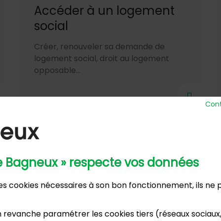
Accéder à un logement
social
Créer, renouveler sa demande de
logement social, droit au logement
opposable...
Cont
de Bagneux » respecte vos données
 Ville
Horaires d’ou
 des cookies nécessaires à son bon fonctionnement, ils ne
nue Henri Ravera - 92220 Bagneux
Lundi, m
2 31 60 00
Mardi :
annexe
 revanche paramétrer les cookies tiers (réseaux sociaux
Samedi :
dence du Port Galand - 92220 Bagneux