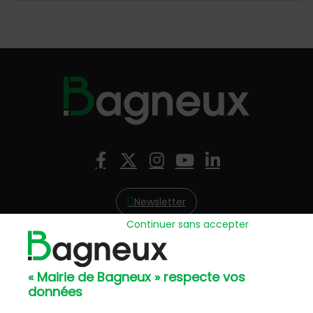
Nous suivre
Facebook
X (Twitter)
Instagram
YouTube
LinkedIn
Newsletter
Continuer sans accepter
Hôtel de Ville
57, avenue Henri Ravera - 92220 Bagneux
« Mairie de Bagneux » respecte vos
01 42 31 60 00
données
Mairie annexe
8, résidence du Port Galand - 92220 Bagneux