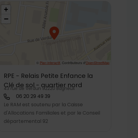
8.801783,2.313913
+
−
©
Plan-interactif
, Contributeurs d'
OpenStreetMap
RPE - Relais Petite Enfance la
Clé de sol - quartier nord
43 rue de Verdun 92220 Bagneux
06 20 29 49 39
Le RAM est soutenu par la Caisse
d'Allocations Familiales et par le Conseil
départemental 92