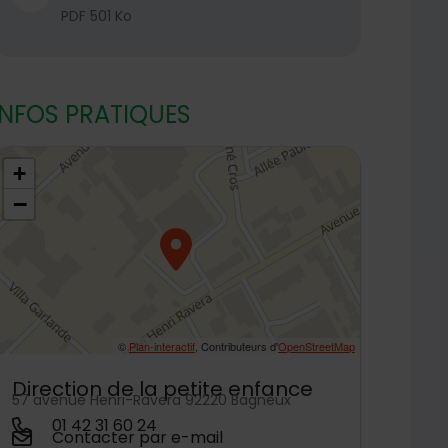
PDF 501 Ko
INFOS PRATIQUES
8.7989059,2.304048
+
−
©
Plan-interactif
, Contributeurs d'
OpenStreetMap
Direction de la petite enfance
57 avenue Henri-Ravera 92220 Bagneux
01 42 31 60 24
Contacter par e-mail