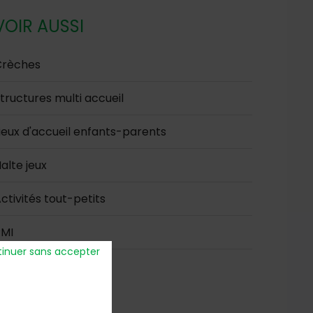
VOIR AUSSI
Crèches
tructures multi accueil
ieux d'accueil enfants-parents
alte jeux
ctivités tout-petits
PMI
inuer sans accepter