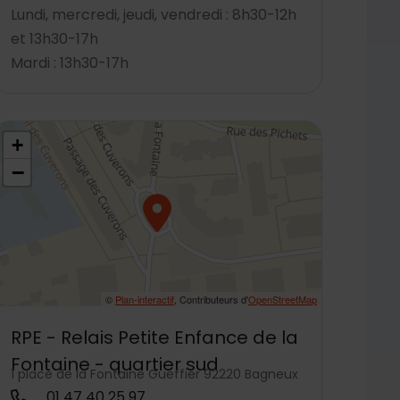
Lundi, mercredi, jeudi, vendredi : 8h30-12h
et 13h30-17h
Mardi : 13h30-17h
8.787773,2.304491
+
−
©
Plan-interactif
, Contributeurs d'
OpenStreetMap
RPE - Relais Petite Enfance de la
Fontaine - quartier sud
1 place de la Fontaine Gueffier 92220 Bagneux
01 47 40 25 97