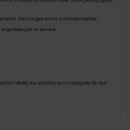
tre pratique professionnelle (aide pédagogique
oments d'échanges entre professionnelles ;
x organisés par le service.
lisation dédié aux enfants accompagnés de leur