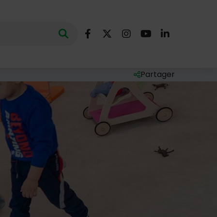
Nous suivre
Lancer la recherche
ec des mots clés au minimum de 3 caractères
Facebook
X (Twitter)
Instagram
YouTube
LinkedIn
Partager
Liste des liens de par