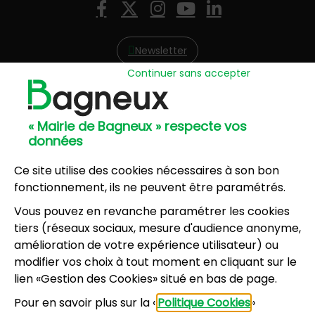
Nous suivre
Facebook
X (Twitter)
Instagram
YouTube
LinkedIn
Newsletter
Continuer sans accepter
Hôtel de Ville
57, avenue Henri Ravera - 92220 Bagneux
« Mairie de Bagneux » respecte vos
01 42 31 60 00
données
Mairie annexe
8, résidence du Port Galand - 92220 Bagneux
Ce site utilise des cookies nécessaires à son bon
01 45 47 62 00
fonctionnement, ils ne peuvent être paramétrés.
Vous pouvez en revanche paramétrer les cookies
NOUS CONTACTER
tiers (réseaux sociaux, mesure d'audience anonyme,
amélioration de votre expérience utilisateur) ou
modifier vos choix à tout moment en cliquant sur le
Horaires d’ouverture
:
lien «Gestion des Cookies» situé en bas de page.
Lundi, mercredi, jeudi, vendredi : 8h30-12h et
Pour en savoir plus sur la «
Politique Cookies
»
13h30-17h