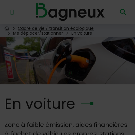
Menu de raccourcis
Retour à l'accueil
Cadre de vie / transition écologique
Page d'accueil du site
Me déplacer/stationner
En voiture
Image d'illustration de En voiture
En
voiture
Zone à faible émission, aides financières
à l'achat de véhicules propres, stations