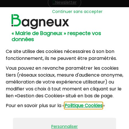
Newsletter
Continuer sans accepter
Hôtel de Ville
57, avenue Henri Ravera - 92220 Bagneux
« Mairie de Bagneux » respecte vos
01 42 31 60 00
données
Mairie annexe
8, résidence du Port Galand - 92220 Bagneux
Ce site utilise des cookies nécessaires à son bon
01 45 47 62 00
fonctionnement, ils ne peuvent être paramétrés.
Vous pouvez en revanche paramétrer les cookies
NOUS CONTACTER
tiers (réseaux sociaux, mesure d'audience anonyme,
amélioration de votre expérience utilisateur) ou
modifier vos choix à tout moment en cliquant sur le
Horaires d’ouverture
:
lien «Gestion des Cookies» situé en bas de page.
Lundi, mercredi, jeudi, vendredi : 8h30-12h et
Pour en savoir plus sur la «
Politique Cookies
»
13h30-17h
Mardi : 13h30-17h
Samedi : 9h-12h pour le service État civil (hors
Personnaliser