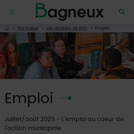
Menu de raccourcis
Retour à l'accueil
Ma mairie
Les dossiers de B!m
Emploi
Page d'accueil du site
Image d'illustration de Emploi
Emploi
Juillet/août 2025 - L'emploi au coeur de
l'action municipale