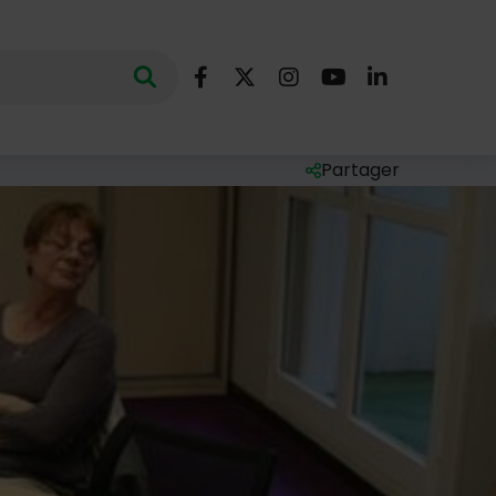
Nous suivre
Lancer la recherche
ec des mots clés au minimum de 3 caractères
Facebook
X (Twitter)
Instagram
YouTube
LinkedIn
Partager
Liste des liens de par