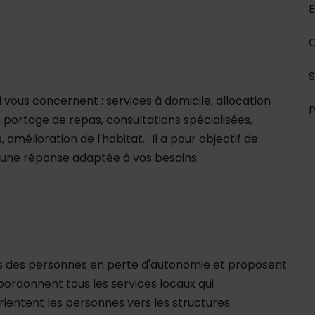
E
C
S
ui vous concernent : services à domicile, allocation
P
portage de repas, consultations spécialisées,
, amélioration de l'habitat... Il a pour objectif de
t une réponse adaptée à vos besoins.
ns des personnes en perte d'autonomie et proposent
coordonnent tous les services locaux qui
orientent les personnes vers les structures