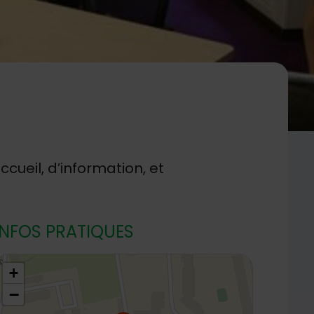
cueil, d’information, et
INFOS PRATIQUES
8.795171,2.306357
+
−