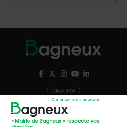
Nous suivre
Facebook
X (Twitter)
Instagram
YouTube
LinkedIn
Newsletter
Continuer sans accepter
Hôtel de Ville
57, avenue Henri Ravera - 92220 Bagneux
« Mairie de Bagneux » respecte vos
01 42 31 60 00
données