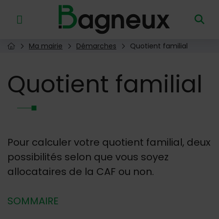
Menu de raccourcis
Retour à l'accueil
Ma mairie
Démarches
Quotient familial
Page d'accueil du site
Quotient
familial
Pour calculer votre quotient familial, deux
possibilités selon que vous soyez
allocataires de la CAF ou non.
SOMMAIRE