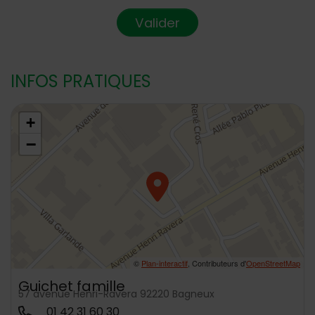
Valider
INFOS PRATIQUES
48.7989059,2.304048
+
−
©
Plan-interactif
, Contributeurs d'
OpenStreetMap
Guichet famille
57 avenue Henri-Ravera 92220 Bagneux
01 42 31 60 30