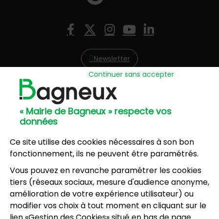
Nous suivre
Facebook
X (Twitter)
Instagram
YouTube
LinkedIn
Newsletter
Continuer sans accepter
Hôtel de Ville
57, avenue Henri Ravera - 92220 Bagneux
« Mairie de Bagneux » respecte vos
01 42 31 60 00
données
Mairie annexe
8, résidence du Port Galand - 92220 Bagneux
Ce site utilise des cookies nécessaires à son bon
01 45 47 62 00
fonctionnement, ils ne peuvent être paramétrés.
Vous pouvez en revanche paramétrer les cookies
NOUS CONTACTER
tiers (réseaux sociaux, mesure d'audience anonyme,
amélioration de votre expérience utilisateur) ou
modifier vos choix à tout moment en cliquant sur le
Horaires d’ouverture
:
lien «Gestion des Cookies» situé en bas de page.