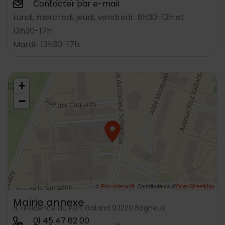
Contacter par e-mail
Lundi, mercredi, jeudi, vendredi : 8h30-12h et
13h30-17h
Mardi : 13h30-17h
48.790107,2.312920
+
−
©
Plan-interactif
, Contributeurs d'
OpenStreetMap
Mairie annexe
8, résidence du Port Galand 92220 Bagneux
01 45 47 62 00