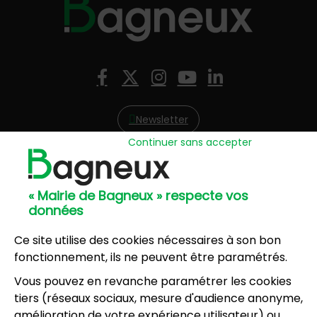
Nous suivre
Facebook
X (Twitter)
Instagram
YouTube
LinkedIn
Newsletter
Continuer sans accepter
Hôtel de Ville
57, avenue Henri Ravera - 92220 Bagneux
« Mairie de Bagneux » respecte vos
01 42 31 60 00
données
Mairie annexe
8, résidence du Port Galand - 92220 Bagneux
Ce site utilise des cookies nécessaires à son bon
01 45 47 62 00
fonctionnement, ils ne peuvent être paramétrés.
Vous pouvez en revanche paramétrer les cookies
NOUS CONTACTER
tiers (réseaux sociaux, mesure d'audience anonyme,
amélioration de votre expérience utilisateur) ou