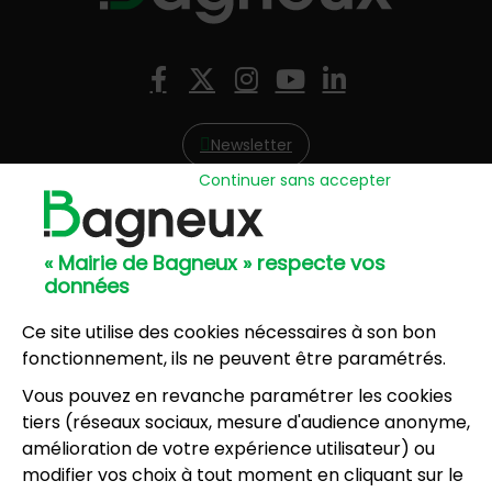
Nous suivre
Facebook
X (Twitter)
Instagram
YouTube
LinkedIn
Newsletter
Continuer sans accepter
Hôtel de Ville
57, avenue Henri Ravera - 92220 Bagneux
« Mairie de Bagneux » respecte vos
01 42 31 60 00
données
Mairie annexe
8, résidence du Port Galand - 92220 Bagneux
Ce site utilise des cookies nécessaires à son bon
01 45 47 62 00
fonctionnement, ils ne peuvent être paramétrés.
Vous pouvez en revanche paramétrer les cookies
NOUS CONTACTER
tiers (réseaux sociaux, mesure d'audience anonyme,
amélioration de votre expérience utilisateur) ou
modifier vos choix à tout moment en cliquant sur le
Horaires d’ouverture
: