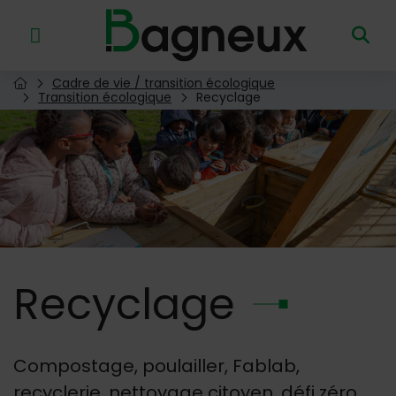
Menu de raccourcis
Retour à l'accueil
Cadre de vie / transition écologique
Page d'accueil du site
Transition écologique
Recyclage
Image d'illustration de Recyclage
Recyclage
Compostage, poulailler, Fablab,
recyclerie, nettoyage citoyen, défi zéro