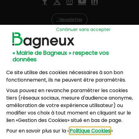
Facebook
X (Twitter)
Instagram
YouTube
LinkedIn
Newsletter
Continuer sans accepter
Hôtel de Ville
57, avenue Henri Ravera - 92220 Bagneux
« Mairie de Bagneux » respecte vos
01 42 31 60 00
données
Mairie annexe
8, résidence du Port Galand - 92220 Bagneux
Ce site utilise des cookies nécessaires à son bon
01 45 47 62 00
fonctionnement, ils ne peuvent être paramétrés.
Vous pouvez en revanche paramétrer les cookies
NOUS CONTACTER
tiers (réseaux sociaux, mesure d'audience anonyme,
amélioration de votre expérience utilisateur) ou
modifier vos choix à tout moment en cliquant sur le
Horaires d’ouverture
:
lien «Gestion des Cookies» situé en bas de page.
Lundi, mercredi, jeudi, vendredi : 8h30-12h et
Pour en savoir plus sur la «
Politique Cookies
»
13h30-17h