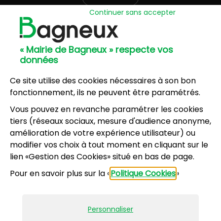
Continuer sans accepter
Hôtel de Ville
57, avenue Henri Ravera - 92220 Bagneux
« Mairie de Bagneux » respecte vos
01 42 31 60 00
données
Mairie annexe
8, résidence du Port Galand - 92220 Bagneux
Ce site utilise des cookies nécessaires à son bon
01 45 47 62 00
fonctionnement, ils ne peuvent être paramétrés.
Vous pouvez en revanche paramétrer les cookies
NOUS CONTACTER
tiers (réseaux sociaux, mesure d'audience anonyme,
amélioration de votre expérience utilisateur) ou
modifier vos choix à tout moment en cliquant sur le
Horaires d’ouverture
:
lien «Gestion des Cookies» situé en bas de page.
Lundi, mercredi, jeudi, vendredi : 8h30-12h et
Pour en savoir plus sur la «
Politique Cookies
»
13h30-17h
Mardi : 13h30-17h
Samedi : 9h-12h pour le service État civil (hors
Personnaliser
vacances scolaires)