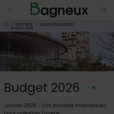
Menu de raccourcis
Retour à l'accueil
Ma mairie
Les dossiers de B!m
Page d'accueil du site
Budget 2026
Image d'illustration de Budget 2026
Budget
2026
Janvier 2026 - Des priorités maintenues
pour préparer l'avenir