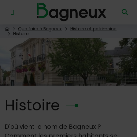
Menu de raccourcis
Retour à l'accueil
Que faire à Bagneux
Histoire et patrimoine
Page d'accueil du site
Histoire
Image d'illustration de Histoire
Histoire
D'où vient le nom de Bagneux ?
Comment les premiers habitants se