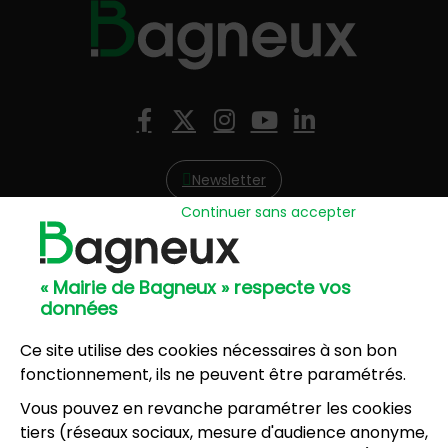
Nous suivre
Facebook
X (Twitter)
Instagram
YouTube
LinkedIn
Newsletter
Continuer sans accepter
Hôtel de Ville
57, avenue Henri Ravera - 92220 Bagneux
« Mairie de Bagneux » respecte vos
01 42 31 60 00
données
Mairie annexe
8, résidence du Port Galand - 92220 Bagneux
Ce site utilise des cookies nécessaires à son bon
01 45 47 62 00
fonctionnement, ils ne peuvent être paramétrés.
Vous pouvez en revanche paramétrer les cookies
NOUS CONTACTER
tiers (réseaux sociaux, mesure d'audience anonyme,