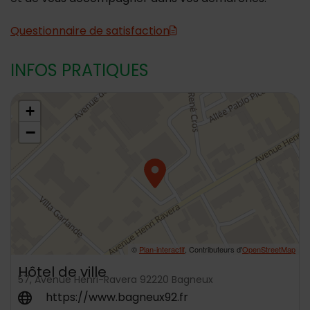
Questionnaire de satisfaction
INFOS PRATIQUES
48.7989059,2.304048
+
−
©
Plan-interactif
, Contributeurs d'
OpenStreetMap
Hôtel de ville
57, Avenue Henri-Ravera 92220 Bagneux
https://www.bagneux92.fr