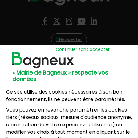
Nous suivre
Facebook
X (Twitter)
Instagram
YouTube
LinkedIn
Newsletter
Continuer sans accepter
Hôtel de Ville
57, avenue Henri Ravera - 92220 Bagneux
« Mairie de Bagneux » respecte vos
01 42 31 60 00
données
Mairie annexe
8, résidence du Port Galand - 92220 Bagneux
Ce site utilise des cookies nécessaires à son bon
01 45 47 62 00
fonctionnement, ils ne peuvent être paramétrés.
Vous pouvez en revanche paramétrer les cookies
NOUS CONTACTER
tiers (réseaux sociaux, mesure d'audience anonyme,
amélioration de votre expérience utilisateur) ou
modifier vos choix à tout moment en cliquant sur le
Horaires d’ouverture
: