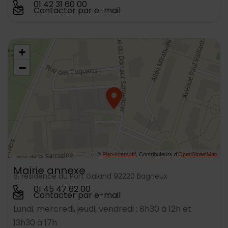
01 42 31 60 00
Contacter par e-mail
48.790107,2.312920
+
−
©
Plan-interactif
, Contributeurs d'
OpenStreetMap
Mairie annexe
8, résidence du Port Galand 92220 Bagneux
01 45 47 62 00
Contacter par e-mail
Lundi, mercredi, jeudi, vendredi : 8h30 à 12h et
13h30 à 17h