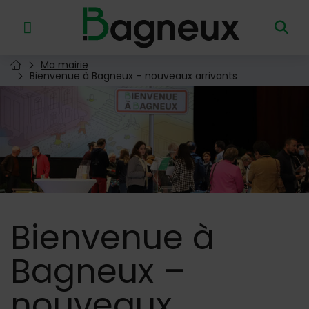
Menu de raccourcis
Retour à l'accueil
Ma mairie
Page d'accueil du site
Bienvenue à Bagneux – nouveaux arrivants
Image d'illustration de Bienvenue à Bagneux – nouveaux a
Bienvenue
à
Bagneux –
nouveaux