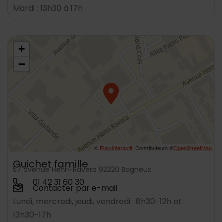
Mardi : 13h30 à 17h
48.7989059,2.304048
+
−
©
Plan-interactif
, Contributeurs d'
OpenStreetMap
Guichet famille
57 avenue Henri-Ravera 92220 Bagneux
01 42 31 60 30
Contacter par e-mail
Lundi, mercredi, jeudi, vendredi : 8h30-12h et
13h30-17h