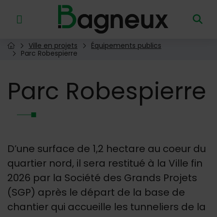
Menu de raccourcis
Retour à l'accueil
Ville en projets
Équipements publics
Page d'accueil du site
Parc Robespierre
Parc
Robespierre
D’une surface de 1,2 hectare au coeur du
quartier nord, il sera restitué à la Ville fin
2026 par la Société des Grands Projets
(SGP) après le départ de la base de
chantier qui accueille les tunneliers de la