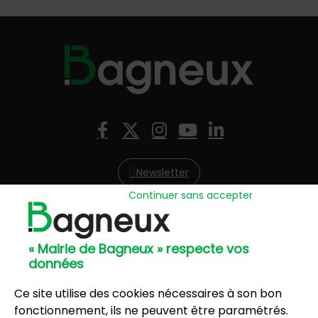
Nous suivre
Facebook
X (Twitter)
Instagram
YouTube
LinkedIn
Newsletter
Continuer sans accepter
Hôtel de Ville
57, avenue Henri Ravera - 92220 Bagneux
« Mairie de Bagneux » respecte vos
01 42 31 60 00
données
Mairie annexe
8, résidence du Port Galand - 92220 Bagneux
Ce site utilise des cookies nécessaires à son bon
01 45 47 62 00
fonctionnement, ils ne peuvent être paramétrés.