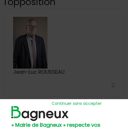
l'opposition
Jean-Luc ROUSSEAU
Continuer sans accepter
« Mairie de Bagneux » respecte vos