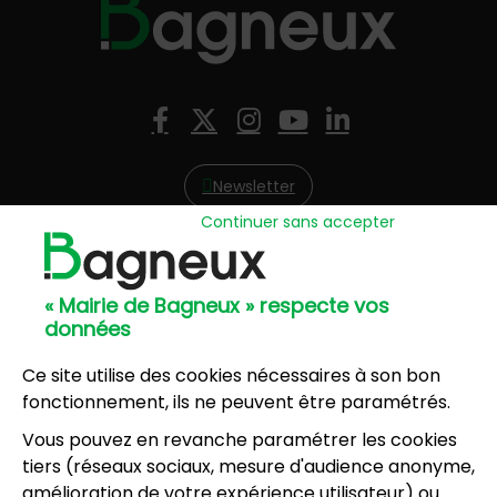
Nous suivre
Facebook
X (Twitter)
Instagram
YouTube
LinkedIn
Newsletter
Continuer sans accepter
Hôtel de Ville
57, avenue Henri Ravera - 92220 Bagneux
« Mairie de Bagneux » respecte vos
01 42 31 60 00
données
Mairie annexe
8, résidence du Port Galand - 92220 Bagneux
Ce site utilise des cookies nécessaires à son bon
01 45 47 62 00
fonctionnement, ils ne peuvent être paramétrés.
Vous pouvez en revanche paramétrer les cookies
NOUS CONTACTER
tiers (réseaux sociaux, mesure d'audience anonyme,
amélioration de votre expérience utilisateur) ou