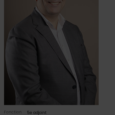
Contenu de la fiche d'annu
Fonction
5e adjoint