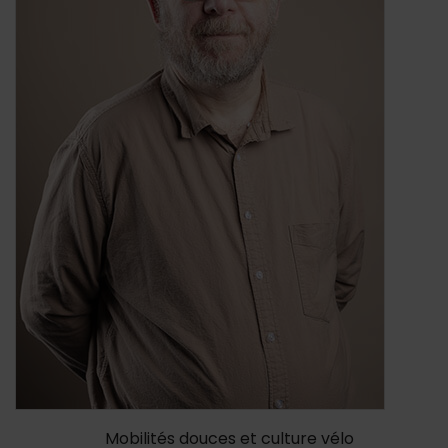
Contenu de la fiche d'annu
Mobilités douces et culture vélo