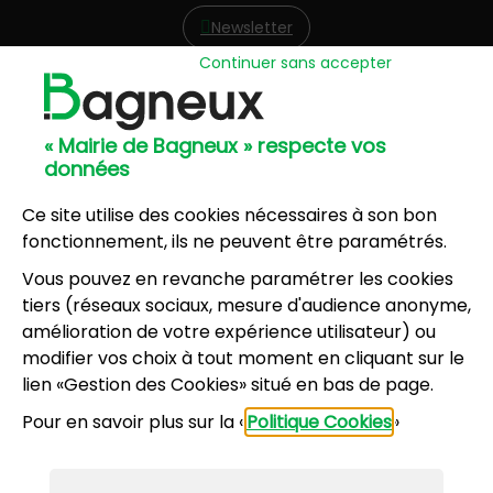
Newsletter
Continuer sans accepter
Hôtel de Ville
57, avenue Henri Ravera - 92220 Bagneux
« Mairie de Bagneux » respecte vos
01 42 31 60 00
données
Mairie annexe
8, résidence du Port Galand - 92220 Bagneux
Ce site utilise des cookies nécessaires à son bon
01 45 47 62 00
fonctionnement, ils ne peuvent être paramétrés.
Vous pouvez en revanche paramétrer les cookies
NOUS CONTACTER
tiers (réseaux sociaux, mesure d'audience anonyme,
amélioration de votre expérience utilisateur) ou
modifier vos choix à tout moment en cliquant sur le
Horaires d’ouverture
:
lien «Gestion des Cookies» situé en bas de page.
Lundi, mercredi, jeudi, vendredi : 8h30-12h et
Pour en savoir plus sur la «
Politique Cookies
»
13h30-17h
Mardi : 13h30-17h
Samedi : 9h-12h pour le service État civil (hors