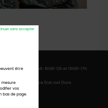
inuer sans accepter
verture
:
 peuvent être
ercredi, jeudi, vendredi : 8h30-12h et 13h30-17h
 13h30-17h
, mesure
 9h-12h pour le service État civil (hors
difier vos
colaires)
en bas de page.