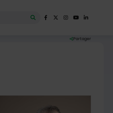
Nous suivre
Lancer la recherche
ec des mots clés au minimum de 3 caractères
Facebook
X (Twitter)
Instagram
YouTube
LinkedIn
Partager
Liste des liens de par