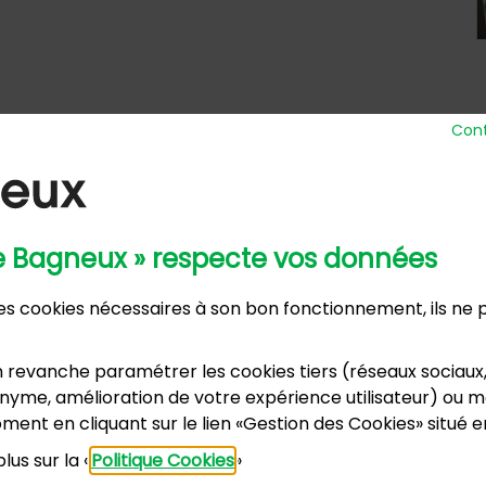
Cont
de Bagneux » respecte vos données
 Ville
Horaires d’ou
 des cookies nécessaires à son bon fonctionnement, ils ne
nue Henri Ravera - 92220 Bagneux
Lundi, m
2 31 60 00
Mardi :
annexe
 revanche paramétrer les cookies tiers (réseaux sociaux
Samedi :
dence du Port Galand - 92220 Bagneux
yme, amélioration de votre expérience utilisateur) ou mo
vacances s
5 47 62 00
ment en cliquant sur le lien «Gestion des Cookies» situé 
lus sur la «
Politique Cookies
»
US CONTACTER