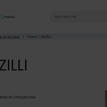
Rechercher dans le site av
e et les élus
Thierry TANZILLI
ILLI
 d'annuaire
es et Citoyen.nes