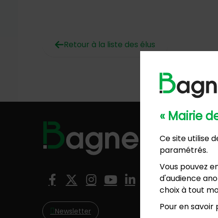
Retour à la liste des élus
« Mairie 
Hôtel de
Ce site utilise
57, ave
paramétrés.
01 4
Mairie 
Vous pouvez en
8, rési
Nous suivre
d'audience anon
Facebook
X (Twitter)
Instagram
YouTube
LinkedIn
01 4
choix à tout mo
Pour en savoir p
Newsletter
NO