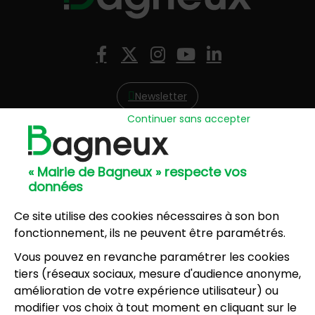
Nous suivre
Facebook
X (Twitter)
Instagram
YouTube
LinkedIn
Newsletter
Continuer sans accepter
Hôtel de Ville
57, avenue Henri Ravera - 92220 Bagneux
« Mairie de Bagneux » respecte vos
01 42 31 60 00
données
Mairie annexe
8, résidence du Port Galand - 92220 Bagneux
Ce site utilise des cookies nécessaires à son bon
01 45 47 62 00
fonctionnement, ils ne peuvent être paramétrés.
Vous pouvez en revanche paramétrer les cookies
NOUS CONTACTER
tiers (réseaux sociaux, mesure d'audience anonyme,
amélioration de votre expérience utilisateur) ou
modifier vos choix à tout moment en cliquant sur le