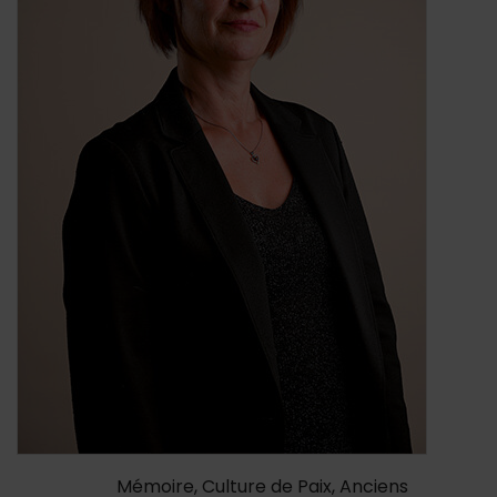
Contenu de la fiche d'annu
Mémoire, Culture de Paix, Anciens