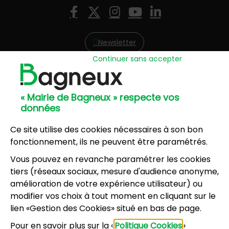
Nous suivre
Facebook
X (Twitter)
Instagram
YouTube
LinkedIn
Newsletter
Continuer sans accepter
Hôtel de Ville
57, avenue Henri Ravera - 92220 Bagneux
« Mairie de Bagneux » respecte vos
01 42 31 60 00
données
Mairie annexe
8, résidence du Port Galand - 92220 Bagneux
Ce site utilise des cookies nécessaires à son bon
01 45 47 62 00
fonctionnement, ils ne peuvent être paramétrés.
Vous pouvez en revanche paramétrer les cookies
NOUS CONTACTER
tiers (réseaux sociaux, mesure d'audience anonyme,
amélioration de votre expérience utilisateur) ou
modifier vos choix à tout moment en cliquant sur le
Horaires d’ouverture
:
lien «Gestion des Cookies» situé en bas de page.
Lundi, mercredi, jeudi, vendredi : 8h30-12h et
Pour en savoir plus sur la «
Politique Cookies
»
13h30-17h