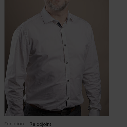
Contenu de la fiche d'annu
Fonction
7e adjoint