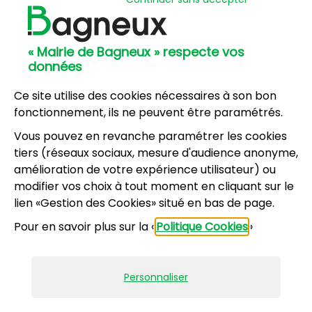
Hôtel de Ville
57, avenue Henri Ravera - 92220 Bagneux
« Mairie de Bagneux » respecte vos
01 42 31 60 00
données
Mairie annexe
8, résidence du Port Galand - 92220 Bagneux
Ce site utilise des cookies nécessaires à son bon
01 45 47 62 00
fonctionnement, ils ne peuvent être paramétrés.
Vous pouvez en revanche paramétrer les cookies
NOUS CONTACTER
tiers (réseaux sociaux, mesure d'audience anonyme,
amélioration de votre expérience utilisateur) ou
modifier vos choix à tout moment en cliquant sur le
Horaires d’ouverture
:
lien «Gestion des Cookies» situé en bas de page.
Lundi, mercredi, jeudi, vendredi : 8h30-12h et
Pour en savoir plus sur la «
Politique Cookies
»
13h30-17h
Mardi : 13h30-17h
Samedi : 9h-12h pour le service État civil (hors
Personnaliser
vacances scolaires)