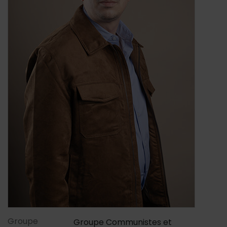
Contenu de la fiche d'annu
Groupe
Groupe Communistes et