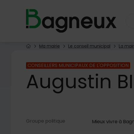
Menu de raccourcis
Retour à l'accueil
Ma mairie
Le conseil municipal
La mair
Page d'accueil du site
CONSEILLERS MUNICIPAUX DE L'OPPOSITION
Augustin
BI
Contenu de la fiche
Groupe politique
Mieux vivre à Bag