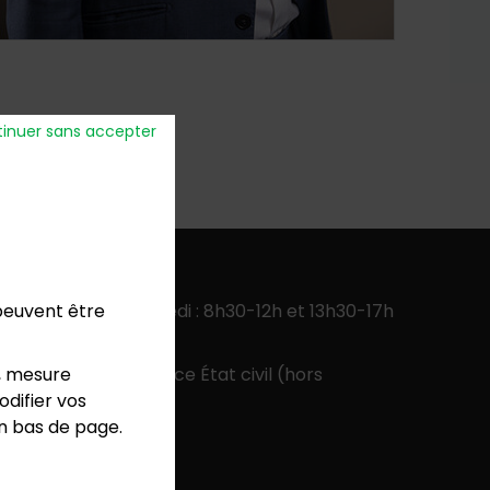
inuer sans accepter
verture
:
 peuvent être
ercredi, jeudi, vendredi : 8h30-12h et 13h30-17h
 13h30-17h
, mesure
 9h-12h pour le service État civil (hors
difier vos
colaires)
en bas de page.