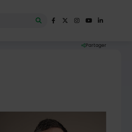
Nous suivre
Lancer la recherche
ec des mots clés au minimum de 3 caractères
Facebook
X (Twitter)
Instagram
YouTube
LinkedIn
Partager
Liste des liens de par