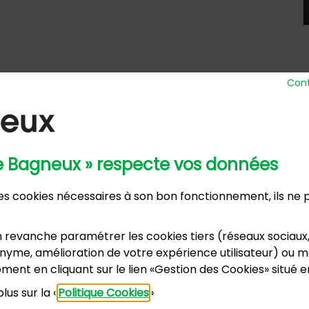
Cont
de Bagneux » respecte vos données
 Ville
Horaires d’ou
 des cookies nécessaires à son bon fonctionnement, ils ne
nue Henri Ravera - 92220 Bagneux
Lundi, m
2 31 60 00
Mardi :
annexe
 revanche paramétrer les cookies tiers (réseaux sociaux
Samedi :
dence du Port Galand - 92220 Bagneux
yme, amélioration de votre expérience utilisateur) ou mo
vacances s
5 47 62 00
ment en cliquant sur le lien «Gestion des Cookies» situé 
lus sur la «
Politique Cookies
»
US CONTACTER