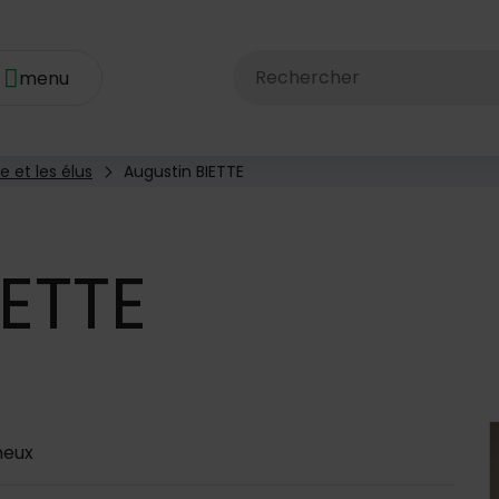
Rechercher dans le site av
e et les élus
Augustin BIETTE
ETTE
 d'annuaire
neux