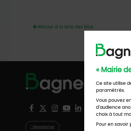
Retour à la liste des élus
« Mairie 
Hôtel de
Ce site utilise
57, ave
paramétrés.
01 4
Mairie 
Vous pouvez en
8, rési
Nous suivre
d'audience anon
Facebook
X (Twitter)
Instagram
YouTube
LinkedIn
01 4
choix à tout mo
Pour en savoir p
Newsletter
NO