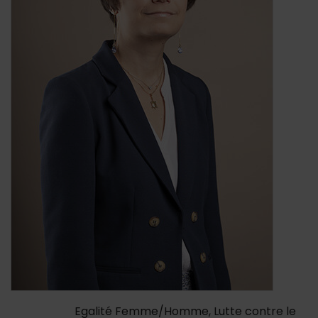
Contenu de la fiche d'annu
Egalité Femme/Homme, Lutte contre le