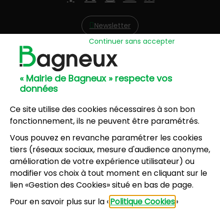
Facebook
X (Twitter)
Instagram
YouTube
LinkedIn
Newsletter
Continuer sans accepter
Hôtel de Ville
57, avenue Henri Ravera - 92220 Bagneux
« Mairie de Bagneux » respecte vos
01 42 31 60 00
données
Mairie annexe
8, résidence du Port Galand - 92220 Bagneux
Ce site utilise des cookies nécessaires à son bon
01 45 47 62 00
fonctionnement, ils ne peuvent être paramétrés.
Vous pouvez en revanche paramétrer les cookies
NOUS CONTACTER
tiers (réseaux sociaux, mesure d'audience anonyme,
amélioration de votre expérience utilisateur) ou
modifier vos choix à tout moment en cliquant sur le
Horaires d’ouverture
:
lien «Gestion des Cookies» situé en bas de page.
Lundi, mercredi, jeudi, vendredi : 8h30-12h et
Pour en savoir plus sur la «
Politique Cookies
»
13h30-17h
Mardi : 13h30-17h