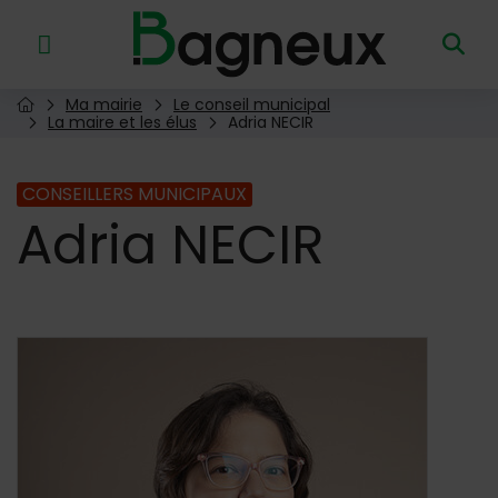
Menu de raccourcis
Retour à l'accueil
Ma mairie
Le conseil municipal
Page d'accueil du site
La maire et les élus
Adria NECIR
CONSEILLERS MUNICIPAUX
Adria
NECIR