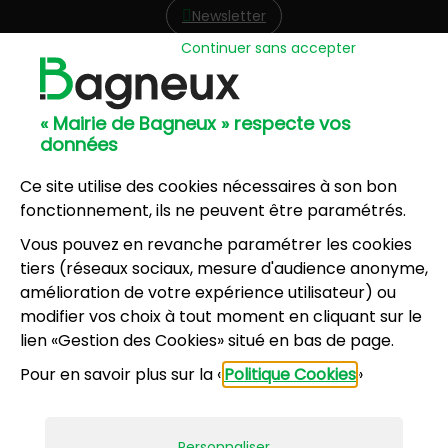
Newsletter
Continuer sans accepter
Hôtel de Ville
57, avenue Henri Ravera - 92220 Bagneux
« Mairie de Bagneux » respecte vos
01 42 31 60 00
données
Mairie annexe
8, résidence du Port Galand - 92220 Bagneux
Ce site utilise des cookies nécessaires à son bon
01 45 47 62 00
fonctionnement, ils ne peuvent être paramétrés.
Vous pouvez en revanche paramétrer les cookies
NOUS CONTACTER
tiers (réseaux sociaux, mesure d'audience anonyme,
amélioration de votre expérience utilisateur) ou
modifier vos choix à tout moment en cliquant sur le
Horaires d’ouverture
:
lien «Gestion des Cookies» situé en bas de page.
Lundi, mercredi, jeudi, vendredi : 8h30-12h et
Pour en savoir plus sur la «
Politique Cookies
»
13h30-17h
Mardi : 13h30-17h
Samedi : 9h-12h pour le service État civil (hors
Personnaliser