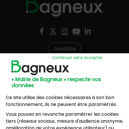
Nous suivre
Facebook
X (Twitter)
Instagram
YouTube
LinkedIn
Newsletter
Continuer sans accepter
Hôtel de Ville
57, avenue Henri Ravera - 92220 Bagneux
« Mairie de Bagneux » respecte vos
01 42 31 60 00
données
Mairie annexe
8, résidence du Port Galand - 92220 Bagneux
Ce site utilise des cookies nécessaires à son bon
01 45 47 62 00
fonctionnement, ils ne peuvent être paramétrés.
Vous pouvez en revanche paramétrer les cookies
NOUS CONTACTER
tiers (réseaux sociaux, mesure d'audience anonyme,
amélioration de votre expérience utilisateur) ou