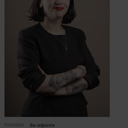
Contenu de la fiche d'annu
Fonction
8e adjointe