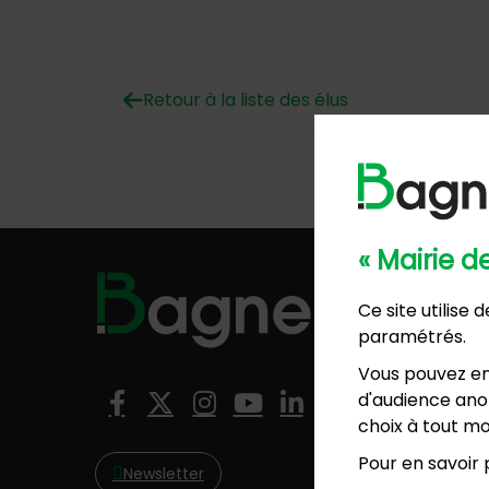
Retour à la liste des élus
« Mairie 
Hôtel de
Ce site utilise
57, ave
paramétrés.
01 4
Mairie 
Vous pouvez en
8, rési
Nous suivre
d'audience anon
Facebook
X (Twitter)
Instagram
YouTube
LinkedIn
01 4
choix à tout mo
Pour en savoir p
Newsletter
NO