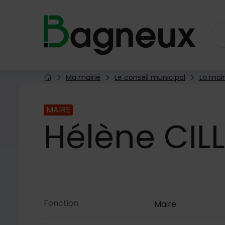
Menu de raccourcis
Retour à l'accueil
Ma mairie
Le conseil municipal
La mair
Page d'accueil du site
MAIRE
Hélène
CILL
Contenu de la fiche
Fonction
Maire