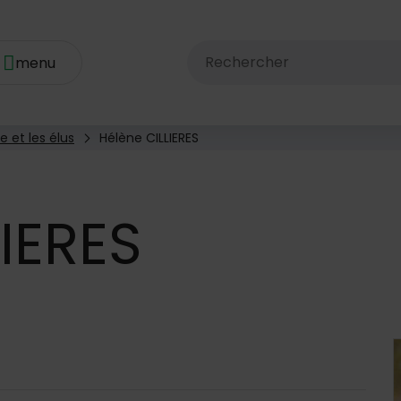
Rechercher dans le site av
e et les élus
Hélène CILLIERES
IERES
 d'annuaire