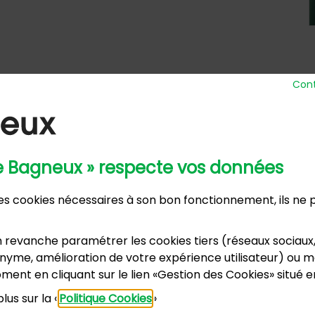
Cont
de Bagneux » respecte vos données
 Ville
Horaires d’ou
 des cookies nécessaires à son bon fonctionnement, ils ne
nue Henri Ravera - 92220 Bagneux
Lundi, m
2 31 60 00
Mardi :
annexe
 revanche paramétrer les cookies tiers (réseaux sociaux
Samedi :
dence du Port Galand - 92220 Bagneux
yme, amélioration de votre expérience utilisateur) ou mo
vacances s
5 47 62 00
ment en cliquant sur le lien «Gestion des Cookies» situé 
lus sur la «
Politique Cookies
»
US CONTACTER