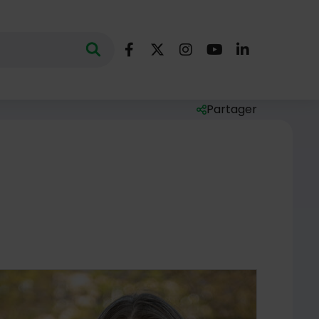
Nous suivre
Lancer la recherche
ec des mots clés au minimum de 3 caractères
Facebook
X (Twitter)
Instagram
YouTube
LinkedIn
Partager
Liste des liens de par