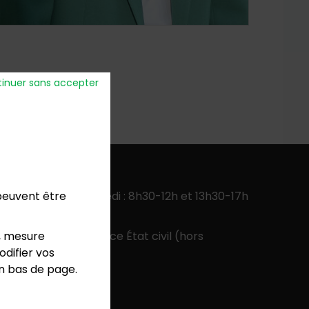
inuer sans accepter
verture
:
 peuvent être
ercredi, jeudi, vendredi : 8h30-12h et 13h30-17h
 13h30-17h
, mesure
 9h-12h pour le service État civil (hors
difier vos
colaires)
en bas de page.