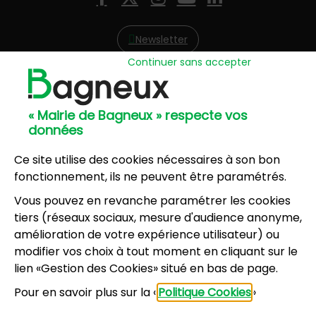
Facebook
X (Twitter)
Instagram
YouTube
LinkedIn
Newsletter
Continuer sans accepter
Hôtel de Ville
57, avenue Henri Ravera - 92220 Bagneux
« Mairie de Bagneux » respecte vos
01 42 31 60 00
données
Mairie annexe
8, résidence du Port Galand - 92220 Bagneux
Ce site utilise des cookies nécessaires à son bon
01 45 47 62 00
fonctionnement, ils ne peuvent être paramétrés.
Vous pouvez en revanche paramétrer les cookies
NOUS CONTACTER
tiers (réseaux sociaux, mesure d'audience anonyme,
amélioration de votre expérience utilisateur) ou
modifier vos choix à tout moment en cliquant sur le
Horaires d’ouverture
:
lien «Gestion des Cookies» situé en bas de page.
Lundi, mercredi, jeudi, vendredi : 8h30-12h et
Pour en savoir plus sur la «
Politique Cookies
»
13h30-17h