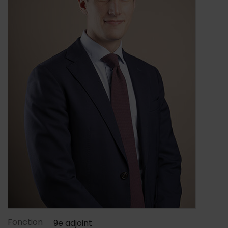
Contenu de la fiche d'annu
Fonction
9e adjoint