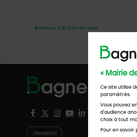
Retour à la liste des élus
« Mairie 
Hôtel de
Ce site utilise
57, ave
paramétrés.
01 4
Mairie 
Vous pouvez en
8, rési
Nous suivre
d'audience anon
Facebook
X (Twitter)
Instagram
YouTube
LinkedIn
01 4
choix à tout mo
Pour en savoir p
Newsletter
NO