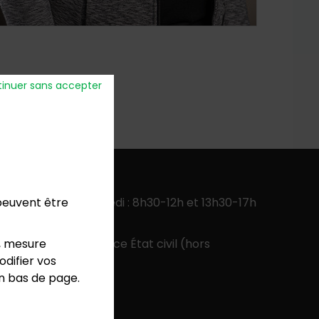
inuer sans accepter
verture
:
 peuvent être
ercredi, jeudi, vendredi : 8h30-12h et 13h30-17h
 13h30-17h
, mesure
 9h-12h pour le service État civil (hors
difier vos
colaires)
en bas de page.