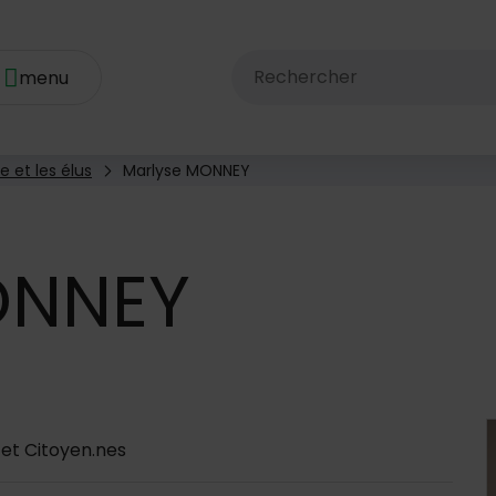
Rechercher dans le site av
e et les élus
Marlyse MONNEY
NNEY
 d'annuaire
 et Citoyen.nes