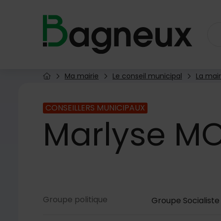
Menu de raccourcis
Retour à l'accueil
Ma mairie
Le conseil municipal
La mair
Page d'accueil du site
CONSEILLERS MUNICIPAUX
Marlyse
MO
Contenu de la fiche
Groupe politique
Groupe Socialiste