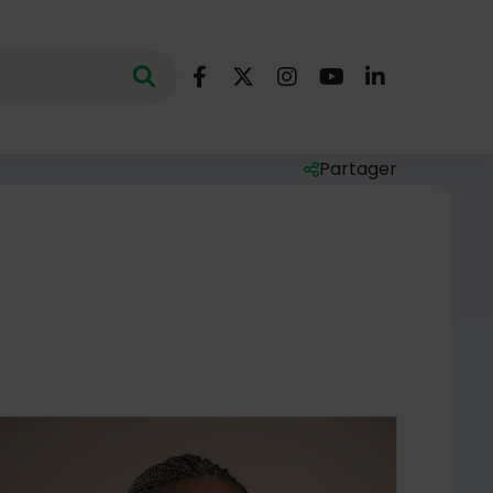
Nous suivre
Lancer la recherche
ec des mots clés au minimum de 3 caractères
Facebook
X (Twitter)
Instagram
YouTube
LinkedIn
Partager
Liste des liens de par