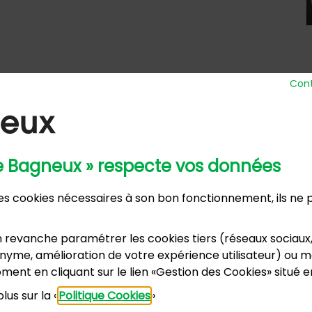
Cont
de Bagneux » respecte vos données
 Ville
Horaires d’ou
 des cookies nécessaires à son bon fonctionnement, ils ne
nue Henri Ravera - 92220 Bagneux
Lundi, m
2 31 60 00
Mardi :
annexe
 revanche paramétrer les cookies tiers (réseaux sociaux
Samedi :
dence du Port Galand - 92220 Bagneux
yme, amélioration de votre expérience utilisateur) ou mo
vacances s
5 47 62 00
ment en cliquant sur le lien «Gestion des Cookies» situé 
lus sur la «
Politique Cookies
»
US CONTACTER