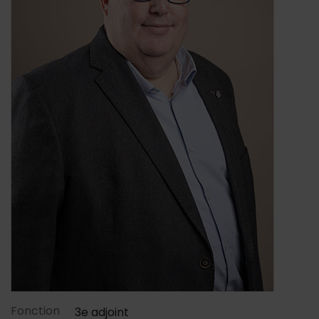
Contenu de la fiche d'annu
Fonction
3e adjoint