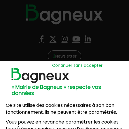
Nous suivre
Facebook
X (Twitter)
Instagram
YouTube
LinkedIn
Newsletter
Continuer sans accepter
Hôtel de Ville
57, avenue Henri Ravera - 92220 Bagneux
« Mairie de Bagneux » respecte vos
01 42 31 60 00
données
Mairie annexe
8, résidence du Port Galand - 92220 Bagneux
Ce site utilise des cookies nécessaires à son bon
01 45 47 62 00
fonctionnement, ils ne peuvent être paramétrés.
Vous pouvez en revanche paramétrer les cookies
NOUS CONTACTER
tiers (réseaux sociaux, mesure d'audience anonyme,