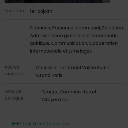
Contenu de la fiche d'annu
Fonction
1er adjoint
Finances, Personnel communal, Entretien,
Administration générale et commande
publique, Communication, Coopération
internationale et jumelages
Autres
Conseiller territorial Vallée Sud –
mandats
Grand Paris
Groupe
Groupe Communistes et
politique
Citoyen.nes
Retour à la liste des élus