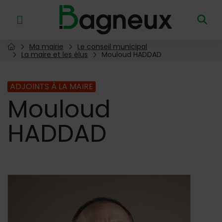
Menu de raccourcis
Retour à l'accueil
Ma mairie
Le conseil municipal
Page d'accueil du site
La maire et les élus
Mouloud HADDAD
ADJOINTS À LA MAIRE
Mouloud
HADDAD