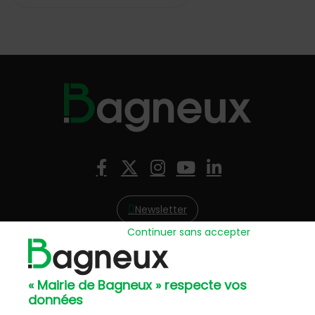
Nous suivre
Facebook
X (Twitter)
Instagram
YouTube
LinkedIn
Newsletter
Continuer sans accepter
Hôtel de Ville
57, avenue Henri Ravera - 92220 Bagneux
« Mairie de Bagneux » respecte vos
01 42 31 60 00
données
Mairie annexe