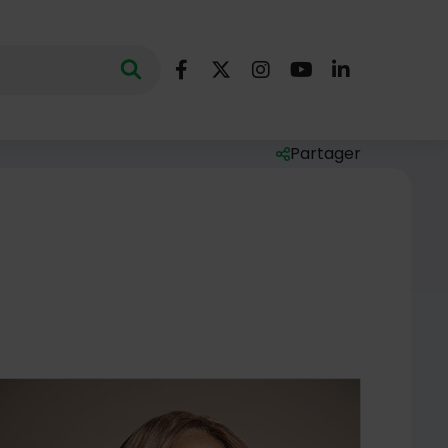
Nous suivre
Lancer la recherche
ec des mots clés au minimum de 3 caractères
Facebook
X (Twitter)
Instagram
YouTube
LinkedIn
Partager
Liste des liens de par