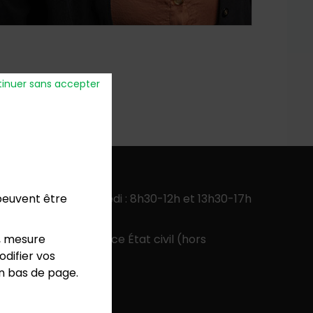
inuer sans accepter
verture
:
 peuvent être
ercredi, jeudi, vendredi : 8h30-12h et 13h30-17h
 13h30-17h
, mesure
 9h-12h pour le service État civil (hors
difier vos
colaires)
en bas de page.