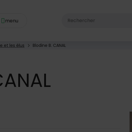
Rechercher dans le site av
e et les élus
Blodine B. CANAL
CANAL
 d'annuaire