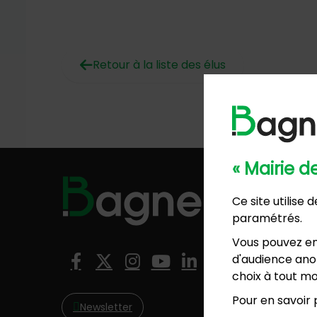
Retour à la liste des élus
« Mairie 
Hôtel de
Ce site utilise
57, ave
paramétrés.
01 4
Mairie 
Vous pouvez en
8, rési
Nous suivre
d'audience anon
Facebook
X (Twitter)
Instagram
YouTube
LinkedIn
01 4
choix à tout mo
Pour en savoir p
Newsletter
NO