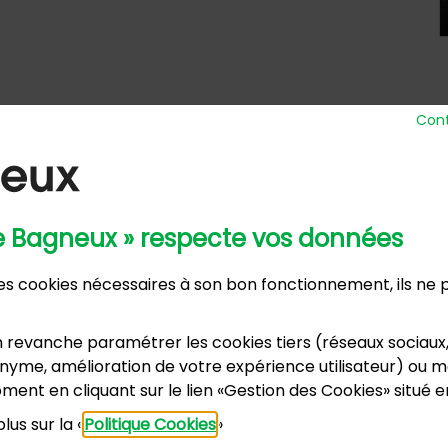
Cont
de Bagneux » respecte vos données
 Ville
Horaires d’ou
 des cookies nécessaires à son bon fonctionnement, ils ne
nue Henri Ravera - 92220 Bagneux
Lundi, m
2 31 60 00
Mardi :
annexe
 revanche paramétrer les cookies tiers (réseaux sociaux
Samedi :
dence du Port Galand - 92220 Bagneux
yme, amélioration de votre expérience utilisateur) ou mo
vacances s
5 47 62 00
ment en cliquant sur le lien «Gestion des Cookies» situé 
lus sur la «
Politique Cookies
»
US CONTACTER