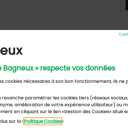
Cont
de Bagneux » respecte vos données
 Ville
Horaires d’ou
 des cookies nécessaires à son bon fonctionnement, ils ne
nue Henri Ravera - 92220 Bagneux
Lundi, m
2 31 60 00
Mardi :
annexe
 revanche paramétrer les cookies tiers (réseaux sociaux
Samedi :
dence du Port Galand - 92220 Bagneux
yme, amélioration de votre expérience utilisateur) ou mo
vacances s
5 47 62 00
ment en cliquant sur le lien «Gestion des Cookies» situé 
lus sur la «
Politique Cookies
»
US CONTACTER