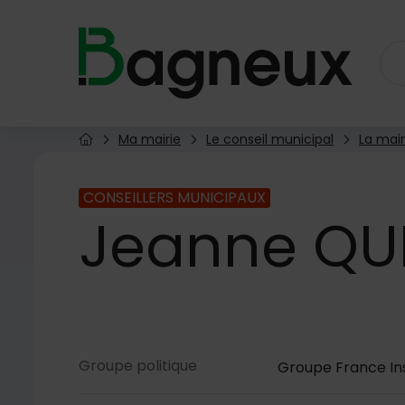
Menu de raccourcis
Retour à l'accueil
Ma mairie
Le conseil municipal
La mair
Page d'accueil du site
CONSEILLERS MUNICIPAUX
Jeanne
QU
Contenu de la fiche
Groupe politique
Groupe France In