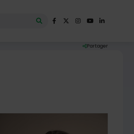
Nous suivre
Lancer la recherche
ec des mots clés au minimum de 3 caractères
Facebook
X (Twitter)
Instagram
YouTube
LinkedIn
Partager
Liste des liens de par