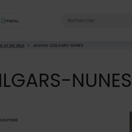
Rechercher dans le site av
e et les élus
Jeanne QUILGARS-NUNES
ILGARS-NUNES
 d'annuaire
soumise