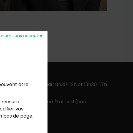
inuer sans accepter
verture
:
 peuvent être
ercredi, jeudi, vendredi : 8h30-12h et 13h30-17h
 13h30-17h
, mesure
 9h-12h pour le service État civil (hors
difier vos
colaires)
en bas de page.