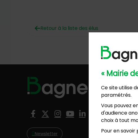
Retour à la liste des élus
« Mairie 
Hôtel de
Ce site utilise
57, ave
paramétrés.
01 4
Mairie 
Vous pouvez en
8, rési
Nous suivre
d'audience anon
Facebook
X (Twitter)
Instagram
YouTube
LinkedIn
01 4
choix à tout mo
Pour en savoir p
Newsletter
NO