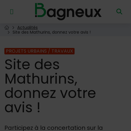
Menu de raccourcis
Retour à l'accueil
Actualités
Page d'accueil du site
Site des Mathurins, donnez votre avis !
PROJETS URBAINS / TRAVAUX
Site
des
Mathurins,
donnez votre
avis !
Participez à la concertation sur la