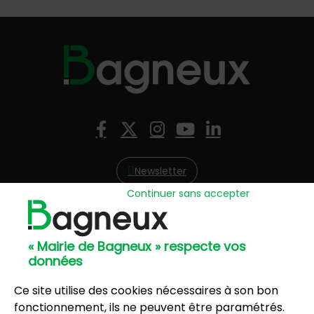
Nous suivre
Facebook
X (Twitter)
Instagram
YouTube
LinkedIn
Newsletter
Continuer sans accepter
Hôtel de Ville
57, avenue Henri Ravera - 92220 Bagneux
« Mairie de Bagneux » respecte vos
01 42 31 60 00
données
Mairie annexe
8, résidence du Port Galand - 92220 Bagneux
Ce site utilise des cookies nécessaires à son bon
01 45 47 62 00
fonctionnement, ils ne peuvent être paramétrés.